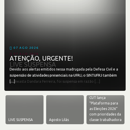
07 AGO 2026
07 AGO 2026
ATENÇÃO, URGENTE!
LIVE SUSPENSA
Devido aos alertas emitidos nessa madrugada pela Defesa Civil e a
A live de abertura do Agenda Brasil, que seria realizada hoje com
suspensão de atividades presenciais na UFRJ, o SINTUFRJ também
a cineasta Dandara Ferreira, foi suspensa em razão […]
[…]
CUT lança
“Plataforma para
as Eleições 2026”
com prioridades da
LIVE SUSPENSA
Agosto Lilás
classe trabalhadora